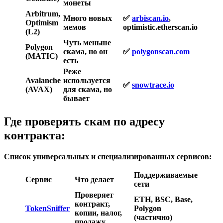
монеты
Arbitrum,
Много новых
✅
arbiscan.io
,
Optimism
мемов
optimistic.etherscan.io
(L2)
Чуть меньше
Polygon
скама, но он
✅
polygonscan.com
(MATIC)
есть
Реже
Avalanche
используется
✅
snowtrace.io
(AVAX)
для скама, но
бывает
Где проверять скам по адресу
контракта:
Список универсальных и специализированных сервисов:
Поддерживаемые
Сервис
Что делает
сети
Проверяет
ETH, BSC, Base,
контракт,
TokenSniffer
Polygon
копии, налог,
(частично)
продажу