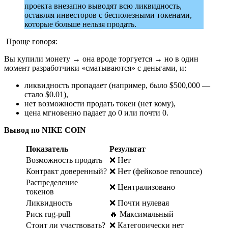
проекта внезапно выводят всю ликвидность,
оставляя инвесторов с бесполезными токенами,
которые больше нельзя продать.
Проще говоря:
Вы купили монету → она вроде торгуется → но в один
момент разработчики «сматываются» с деньгами, и:
ликвидность пропадает (например, было $500,000 —
стало $0.01),
нет возможности продать токен (нет кому),
цена мгновенно падает до 0 или почти 0.
Вывод по NIKE COIN
Показатель
Результат
Возможность продать
❌ Нет
Контракт доверенный?
❌ Нет (фейковое renounce)
Распределение
❌ Централизовано
токенов
Ликвидность
❌ Почти нулевая
Риск rug-pull
🔥 Максимальный
Стоит ли участвовать?
❌ Категорически нет