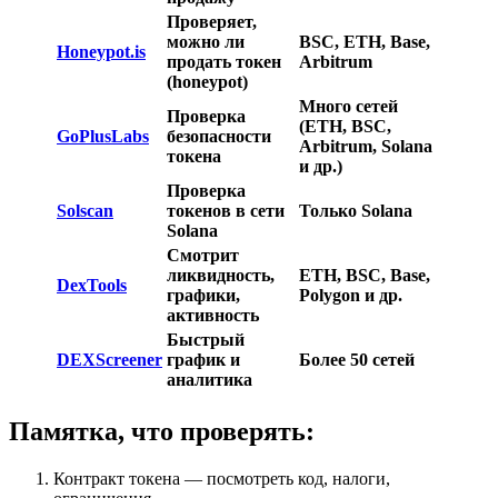
Проверяет,
можно ли
BSC, ETH, Base,
Honeypot.is
продать токен
Arbitrum
(honeypot)
Много сетей
Проверка
(ETH, BSC,
GoPlusLabs
безопасности
Arbitrum, Solana
токена
и др.)
Проверка
Solscan
токенов в сети
Только Solana
Solana
Смотрит
ликвидность,
ETH, BSC, Base,
DexTools
графики,
Polygon и др.
активность
Быстрый
DEXScreener
график и
Более 50 сетей
аналитика
Памятка, что проверять:
Контракт токена — посмотреть код, налоги,