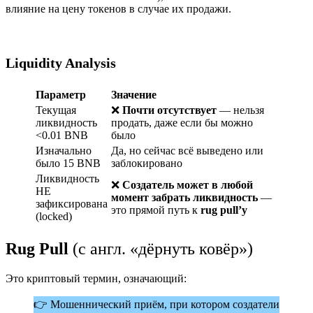
влияние на цену токенов в случае их продажи.
Liquidity Analysis
Параметр
Значение
Текущая
❌
Почти отсутствует
— нельзя
ликвидность
продать, даже если бы можно
<0.01 BNB
было
Изначально
Да, но сейчас всё выведено или
было 15 BNB
заблокировано
Ликвидность
❌
Создатель
может в любой
НЕ
момент забрать ликвидность
—
зафиксирована
это прямой путь к
rug pull’у
(locked)
Rug Pull
(с англ. «дёрнуть ковёр»)
Это криптовый термин, означающий:
👉 Мошеннический приём, при котором создатели