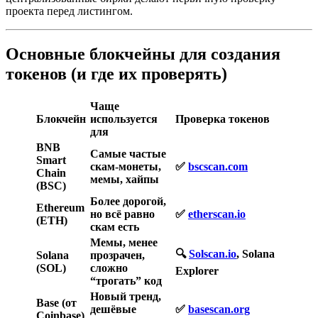
проекта перед листингом.
Основные блокчейны для создания
токенов (и где их проверять)
Чаще
Блокчейн
используется
Проверка токенов
для
BNB
Самые частые
Smart
скам-монеты,
✅
bscscan.com
Chain
мемы, хайпы
(BSC)
Более дорогой,
Ethereum
но всё равно
✅
etherscan.io
(ETH)
скам есть
Мемы, менее
🔍
Solscan.io
, Solana
Solana
прозрачен,
(SOL)
сложно
Explorer
“трогать” код
Новый тренд,
Base (от
дешёвые
✅
basescan.org
Coinbase)