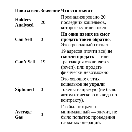
Показатель
Значение
Что это значит
Проанализировано 20
Holders
20
последних кошельков,
Analysed
которые купили токен.
Ни один из них не смог
Can Sell
0
продать токен обратно
.
Это тревожный сигнал.
19 адресов (почти все)
не
смогли продать
— или
Can’t Sell
19
транзакция отклоняется
(revert), или продать
физически невозможно.
Это хорошо: с этих
кошельков
не украли
Siphoned
0
токены напрямую (не было
автоматического вывода по
контракту).
Газ был потрачен
Average
минимальный — значит, не
0
Gas
было попыток проведения
сложных операций.