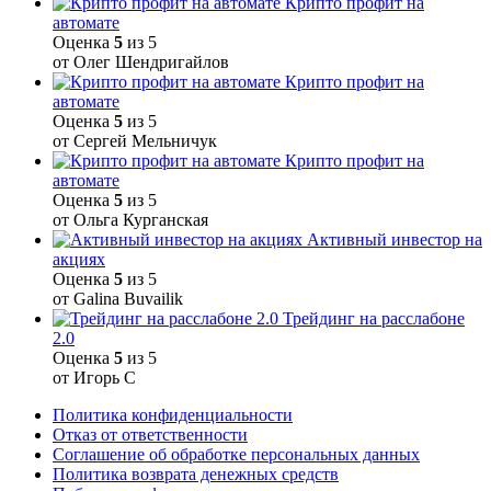
Крипто профит на
автомате
Оценка
5
из 5
от Олег Шендригайлов
Крипто профит на
автомате
Оценка
5
из 5
от Сергей Мельничук
Крипто профит на
автомате
Оценка
5
из 5
от Ольга Курганская
Активный инвестор на
акциях
Оценка
5
из 5
от Galina Buvailik
Трейдинг на расслабоне
2.0
Оценка
5
из 5
от Игорь С
Политика конфиденциальности
Отказ от ответственности
Соглашение об обработке персональных данных
Политика возврата денежных средств