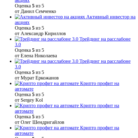
акциях
Оценка
5
из 5
от Данил Семченко
Активный инвестор на
акциях
Оценка
5
из 5
от Александр Кириллов
Трейдинг на расслабоне
3.0
Оценка
5
из 5
от Елена Николаева
Трейдинг на расслабоне
3.0
Оценка
5
из 5
от Мурат Еркожанов
Крипто профит на
автомате
Оценка
5
из 5
от Sergey Kol
Крипто профит на
автомате
Оценка
5
из 5
от Олег Шендригайлов
Крипто профит на
автомате