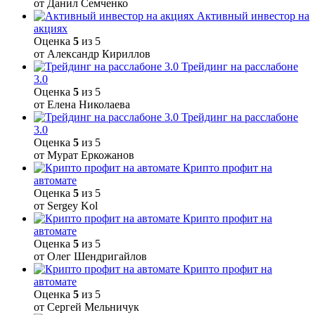
от Данил Семченко
Активный инвестор на
акциях
Оценка
5
из 5
от Александр Кириллов
Трейдинг на расслабоне
3.0
Оценка
5
из 5
от Елена Николаева
Трейдинг на расслабоне
3.0
Оценка
5
из 5
от Мурат Еркожанов
Крипто профит на
автомате
Оценка
5
из 5
от Sergey Kol
Крипто профит на
автомате
Оценка
5
из 5
от Олег Шендригайлов
Крипто профит на
автомате
Оценка
5
из 5
от Сергей Мельничук