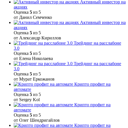
Активный инвестор на
акциях
Оценка
5
из 5
от Данил Семченко
Активный инвестор на
акциях
Оценка
5
из 5
от Александр Кириллов
Трейдинг на расслабоне
3.0
Оценка
5
из 5
от Елена Николаева
Трейдинг на расслабоне
3.0
Оценка
5
из 5
от Мурат Еркожанов
Крипто профит на
автомате
Оценка
5
из 5
от Sergey Kol
Крипто профит на
автомате
Оценка
5
из 5
от Олег Шендригайлов
Крипто профит на