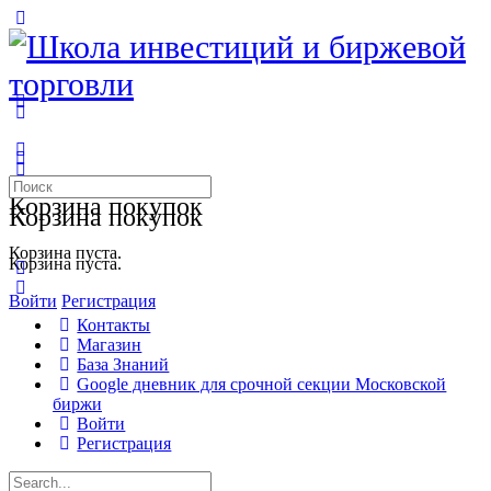
Toggle
Side
Panel
More
options
Искать:
Корзина покупок
Корзина покупок
Корзина пуста.
Корзина пуста.
Войти
Регистрация
Контакты
Магазин
База Знаний
Google дневник для срочной секции Московской
биржи
Войти
Регистрация
Искать: