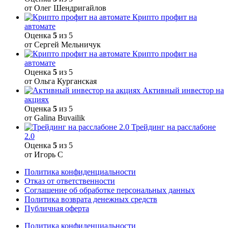
от Олег Шендригайлов
Крипто профит на
автомате
Оценка
5
из 5
от Сергей Мельничук
Крипто профит на
автомате
Оценка
5
из 5
от Ольга Курганская
Активный инвестор на
акциях
Оценка
5
из 5
от Galina Buvailik
Трейдинг на расслабоне
2.0
Оценка
5
из 5
от Игорь С
Политика конфиденциальности
Отказ от ответственности
Соглашение об обработке персональных данных
Политика возврата денежных средств
Публичная оферта
Политика конфиденциальности