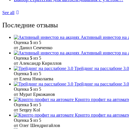
See all
Последние отзывы
Активный инвестор на 
Оценка
5
из 5
от Данил Семченко
Активный инвестор на 
Оценка
5
из 5
от Александр Кириллов
Трейдинг на расслабоне 3.0
Оценка
5
из 5
от Елена Николаева
Трейдинг на расслабоне 3.0
Оценка
5
из 5
от Мурат Еркожанов
Крипто профит на автомат
Оценка
5
из 5
от Sergey Kol
Крипто профит на автомат
Оценка
5
из 5
от Олег Шендригайлов