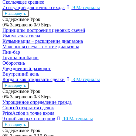
Скользящее среднее
7 ситуаций для точного входа
9 Материалы
Развернуть
Содержимое Урок
0% Завершено
0/9 Steps
Принципы построения ценовых свечей
Импульсная свеча
Кульминация – расширение диапазона
Маленькая свеча – сжатие диапазона
Пин-бар
Группа пинбаров
Оборотень
Двухдневный разворот
Внутренний день
Когда и как открывать сделки
3 Материалы
Развернуть
Содержимое Урок
0% Завершено
0/3 Steps
Упрощенное определение тренда
Способ открытия сделок
PriceAction в точке входа
9 прибыльных паттернов
10 Материалы
Развернуть
Содержимое Урок
0% Завершено
0/10 Steps