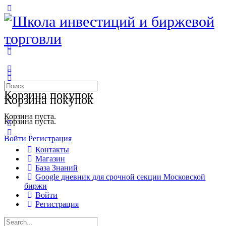
Toggle
Side
Panel
More
options
Искать:
Корзина покупок
Корзина покупок
Корзина пуста.
Корзина пуста.
Войти
Регистрация
Контакты
Магазин
База Знаний
Google дневник для срочной секции Московской
биржи
Войти
Регистрация
Искать: