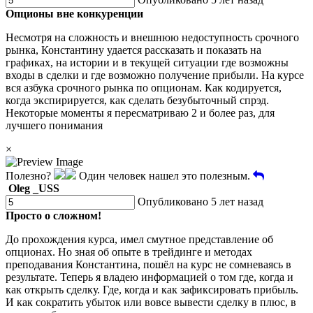
Опционы вне конкуренции
Несмотря на сложность и внешнюю недоступность срочного
рынка, Константину удается рассказать и показать на
графиках, на истории и в текущей ситуации где возможны
входы в сделки и где возможно получение прибыли. На курсе
вся азбука срочного рынка по опционам. Как кодируется,
когда экспирируется, как сделать безубыточный спрэд.
Некоторые моменты я пересматриваю 2 и более раз, для
лучшего понимания
×
Полезно?
Один человек нашел это полезным.
Oleg _USS
Опубликовано 5 лет назад
Просто о сложном!
До прохождения курса, имел смутное представление об
опционах. Но зная об опыте в трейдинге и методах
преподавания Константина, пошёл на курс не сомневаясь в
результате. Теперь я владею информацией о том где, когда и
как открыть сделку. Где, когда и как зафиксировать прибыль.
И как сократить убыток или вовсе вывести сделку в плюс, в