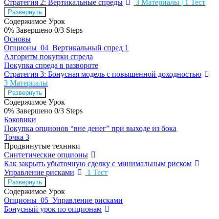
Стратегия 2: Вертикальные спреды
3 Материалы
|
1 Тест
Развернуть
Содержимое Урок
0% Завершено
0/3 Steps
Основы
Опционы_04_Вертикальный спред 1
Алгоритм покупки спреда
Покупка спреда в развороте
Стратегия 3: Бонусная модель с повышенной доходностью
3 Материалы
Развернуть
Содержимое Урок
0% Завершено
0/3 Steps
Боковики
Покупка опционов “вне денег” при выходе из бока
Точка 3
Продвинутые техники
Синтетические опционы
Как закрыть убыточную сделку с минимальным риском
Управление рисками
1 Тест
Развернуть
Содержимое Урок
Опционы_05_Управление рисками
Бонусный урок по опционам