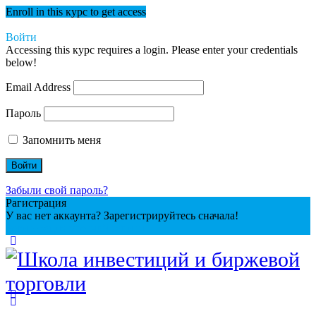
Enroll in this курс to get access
Войти
Accessing this курс requires a login. Please enter your credentials
below!
Email Address
Пароль
Запомнить меня
Забыли свой пароль?
Рагистрация
У вас нет аккаунта? Зарегистрируйтесь сначала!
Регистрация учетной записи
Toggle
Side
Panel
More
options