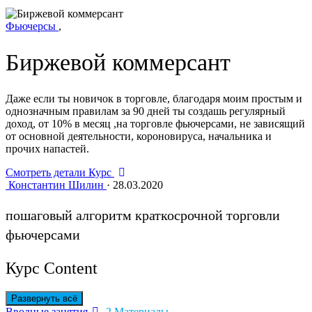
Фьючерсы
,
Биржевой коммерсант
Даже если ты новичок в торговле, благодаря моим простым и
однозначным правилам за 90 дней ты создашь регулярный
доход, от 10% в месяц ,на торговле фьючерсами, не зависящий
от основной деятельности, короновируса, начальника и
прочих напастей.
Смотреть детали Курс
Константин Шилин
·
28.03.2020
пошаговый алгоритм краткосрочной торговли
фьючерсами
Курс Content
Развернуть всё
Уроки
Вводные занятия
2 Материалы