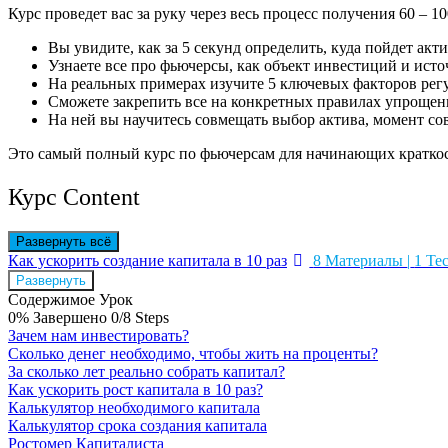
Курс проведет вас за руку через весь процесс получения 60 – 
Вы увидите, как за 5 секунд определить, куда пойдет актив
Узнаете все про фьючерсы, как объект инвестиций и исто
На реальных примерах изучите 5 ключевых факторов регу
Сможете закрепить все на конкретных правилах упрощен
На ней вы научитесь совмещать выбор актива, момент со
Это самый полный курс по фьючерсам для начинающих краткос
Курс Content
Развернуть всё
Уроки
Как ускорить создание капитала в 10 раз
8 Материалы
|
1 Те
Развернуть
Содержимое Урок
0% Завершено
0/8 Steps
Зачем нам инвестировать?
Сколько денег необходимо, чтобы жить на проценты?
За сколько лет реально собрать капитал?
Как ускорить рост капитала в 10 раз?
Калькулятор необходимого капитала
Калькулятор срока создания капитала
Ростомер Капиталиста