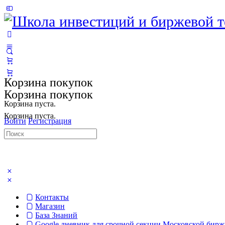
Toggle
Side
Panel
More
options
Корзина покупок
Корзина покупок
Корзина пуста.
Корзина пуста.
Войти
Регистрация
Искать:
Контакты
Магазин
База Знаний
Google дневник для срочной секции Московской бир