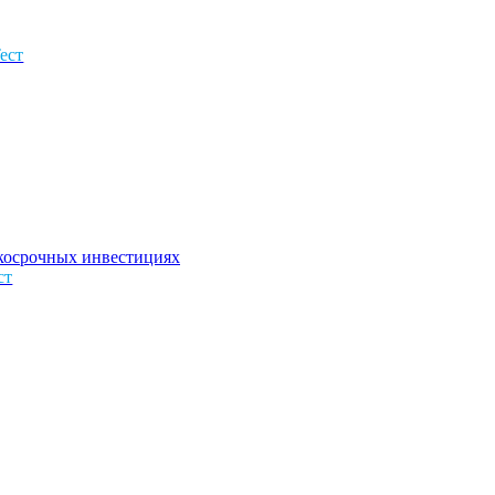
Тест
ткосрочных инвестициях
ст