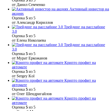
Оценка
5
из 5
от Данил Семченко
Активный инвестор на
акциях
Оценка
5
из 5
от Александр Кириллов
Трейдинг на расслабоне
3.0
Оценка
5
из 5
от Елена Николаева
Трейдинг на расслабоне
3.0
Оценка
5
из 5
от Мурат Еркожанов
Крипто профит на
автомате
Оценка
5
из 5
от Sergey Kol
Крипто профит на
автомате
Оценка
5
из 5
от Олег Шендригайлов
Крипто профит на
автомате
Оценка
5
из 5