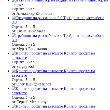
Активный инвестор на
акциях
Оценка
5
из 5
от Александр Кириллов
Трейдинг на расслабоне
3.0
Оценка
5
из 5
от Елена Николаева
Трейдинг на расслабоне
3.0
Оценка
5
из 5
от Мурат Еркожанов
Крипто профит на
автомате
Оценка
5
из 5
от Sergey Kol
Крипто профит на
автомате
Оценка
5
из 5
от Олег Шендригайлов
Крипто профит на
автомате
Оценка
5
из 5
от Сергей Мельничук
Крипто профит на